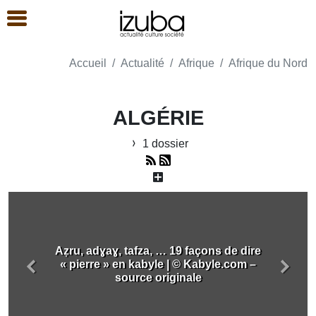
Accueil
Actualité
Afrique
Afrique du Nord
ALGÉRIE
1 dossier
Aẓru, adɣaɣ, tafza, … 19 façons de dire
« pierre » en kabyle | © Kabyle.com –
Précédent
Suiva
source originale