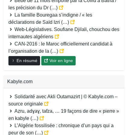
Bébé de 11 mois emporté par la Covid à Batna /
les précision du Dr (…)
La famille Bouregaa s’indigne / « les
déclarations de Saïd Izri (…)
Web-Législatives. Soufiane Djilali, chouchou des
internautes algériens
CAN-2016 : le Maroc officiellement candidat à
l’organisation de la (…)
En résumé
Voir en ligne
Kabyle.com
Solidarité avec Akli Outamazirt | © Kabyle.com –
source originale
Aẓru, adɣaɣ, tafza, … 19 façons de dire « pierre »
en kabyle (…)
L’Algérie fossilisée : chronique d’un pays qui a
peur de son (…)