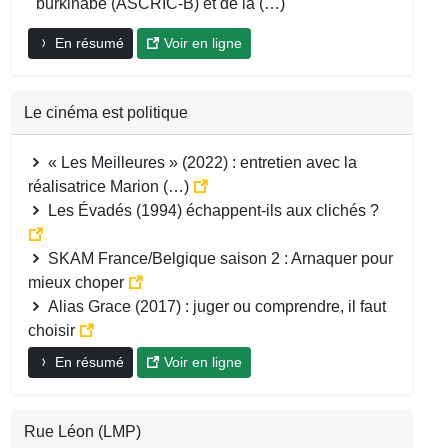
burkinabè (ASCRIC-B) et de la (…)
En résumé
Voir en ligne
Le cinéma est politique
« Les Meilleures » (2022) : entretien avec la
réalisatrice Marion (…)
Les Évadés (1994) échappent-ils aux clichés ?
SKAM France/Belgique saison 2 : Arnaquer pour
mieux choper
Alias Grace (2017) : juger ou comprendre, il faut
choisir
En résumé
Voir en ligne
Rue Léon (LMP)