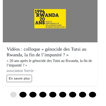
Vidéos : colloque « génocide des Tutsi au
Rwanda, la fin de l’impunité ? »
« 20 ans après le génocide des Tutsi au Rwanda, la fin de
l’impunité ? »
association Survie
En savoir plus
0
12
24
36
48
60
72
84
96