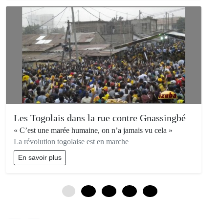
Les Togolais dans la rue contre Gnassingbé
« C’est une marée humaine, on n’a jamais vu cela »
‎La révolution togolaise est en marche
En savoir plus
0
12
24
36
48