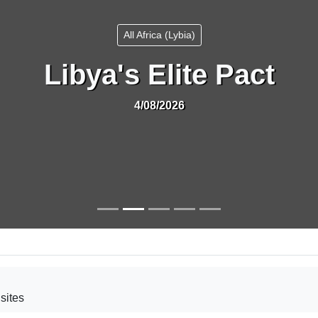
All Africa (Lybia)
Libya's Elite Pact
4/08/2026
sites