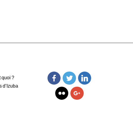
t quoi ?
s d’Izuba
Facebook
Twitter
Linkedin
Flickr
Googleplus