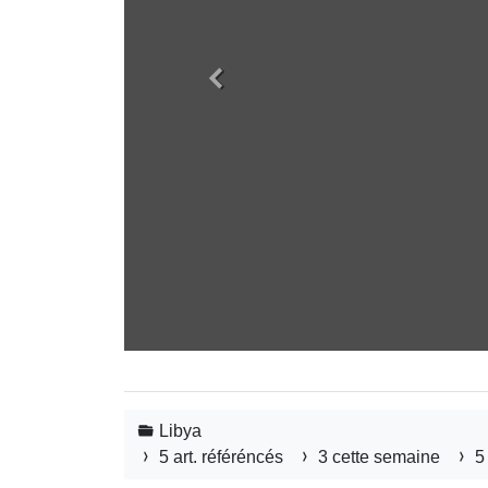
Précédent
Libya
5 art. référéncés
3 cette semaine
5 