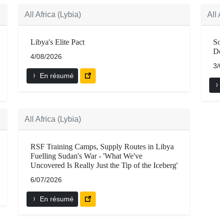
All Africa (Lybia)
All 
Libya's Elite Pact
S
De
4/08/2026
3
En résumé
All Africa (Lybia)
RSF Training Camps, Supply Routes in Libya
Fuelling Sudan's War - 'What We've
Uncovered Is Really Just the Tip of the Iceberg'
6/07/2026
En résumé