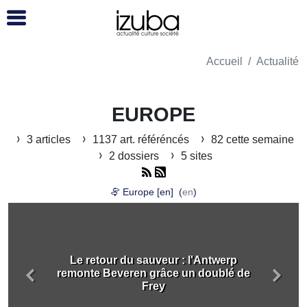
Accueil
Actualité
EUROPE
3 articles
1137 art. référéncés
82 cette semaine
2 dossiers
5 sites
Europe [en] (
en
)
Le retour du sauveur : l'Antwerp
remonte Beveren grâce un doublé de
Précédent
Suiva
Frey