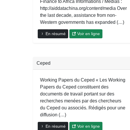
Finance to Africa Informations / Medias :
http://aiddatachina.org/content/media Over
the last decade, assistance from non-
Western governments has expanded (…)
En résumé
Voir en ligne
Ceped
Working Papers du Ceped « Les Working
Papers du Ceped constituent des
documents de travail portant sur des
recherches menées par des chercheurs
du Ceped ou associés. Rédigés pour une
diffusion (…)
En résumé
Voir en ligne