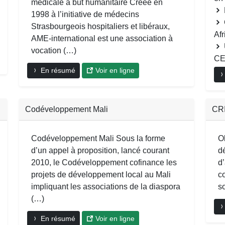
médicale à but humanitaire Créée en
1998 à l’initiative de médecins
Strasbourgeois hospitaliers et libéraux,
Afr
AME-international est une association à
vocation (…)
CE
En résumé
Voir en ligne
Codéveloppement Mali
CR
Codéveloppement Mali Sous la forme
O
d’un appel à proposition, lancé courant
d
2010, le Codéveloppement cofinance les
d
projets de développement local au Mali
c
impliquant les associations de la diaspora
so
(…)
En résumé
Voir en ligne