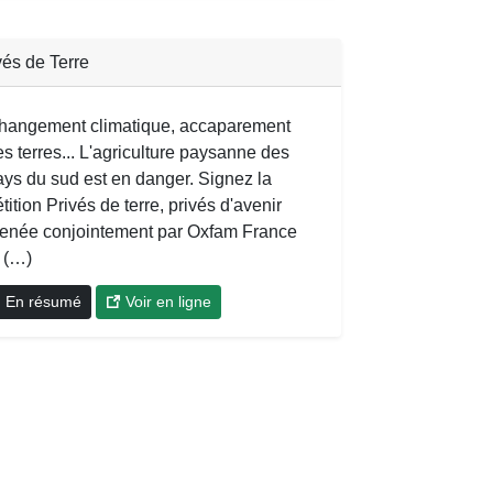
vés de Terre
hangement climatique, accaparement
s terres... L'agriculture paysanne des
ays du sud est en danger. Signez la
tition Privés de terre, privés d'avenir
enée conjointement par Oxfam France
t (…)
En résumé
Voir en ligne