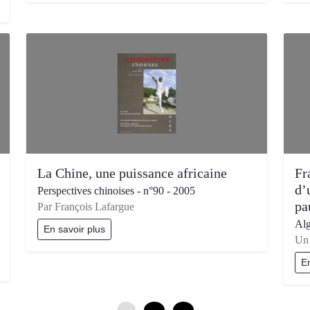
La Chine, une puissance africaine
Fr
d’
Perspectives chinoises - n°90 - 2005
pa
Par François Lafargue
Alg
En savoir plus
Un 
En