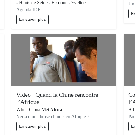
- Hauts de Seine - Essonne - Yvelines
Un 
Agenda IDF
En
En savoir plus
Vidéo : Quand la Chine rencontre
Co
l’Afrique
l’
When China Met Africa
A l
Néo-colonialimse chinois en Afrique ?
Par
En savoir plus
En