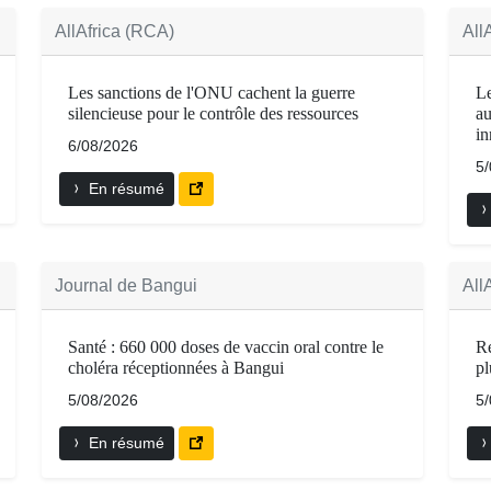
AllAfrica (RCA)
All
Les sanctions de l'ONU cachent la guerre
Le
silencieuse pour le contrôle des ressources
au
in
6/08/2026
5
En résumé
Journal de Bangui
All
Santé : 660 000 doses de vaccin oral contre le
Re
choléra réceptionnées à Bangui
pl
5/08/2026
5
En résumé