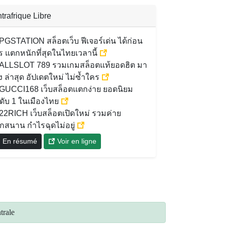
trafrique Libre
PGSTATION สล็อตเว็บ ฟีเจอร์เด่น ได้ก่อน
ร แตกหนักที่สุดในไทยเวลานี้
ALLSLOT 789 รวมเกมสล็อตแท้ยอดฮิต มา
 ล่าสุด อัปเดตใหม่ ไม่ซ้ำใคร
GUCCI168 เว็บสล็อตแตกง่าย ยอดนิยม
นดับ 1 ในเมืองไทย
22RICH เว็บสล็อตเปิดใหม่ รวมค่าย
ุกสนาน กำไรฉุดไม่อยู่
En résumé
Voir en ligne
trale