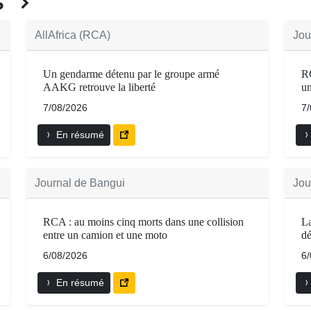
ÉS
AllAfrica (RCA)
Jou
Un gendarme détenu par le groupe armé
RC
AAKG retrouve la liberté
un
7/08/2026
7
En résumé
Journal de Bangui
Jou
RCA : au moins cinq morts dans une collision
La
entre un camion et une moto
dé
6/08/2026
6
En résumé