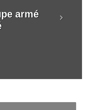
upe armé
Suivant
é