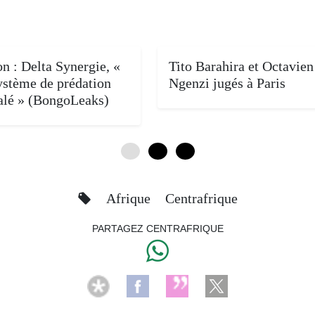
n : Delta Synergie, «
Tito Barahira et Octavien
ystème de prédation
Ngenzi jugés à Paris
alé » (BongoLeaks)
0
4
8
Afrique
Centrafrique
PARTAGEZ CENTRAFRIQUE