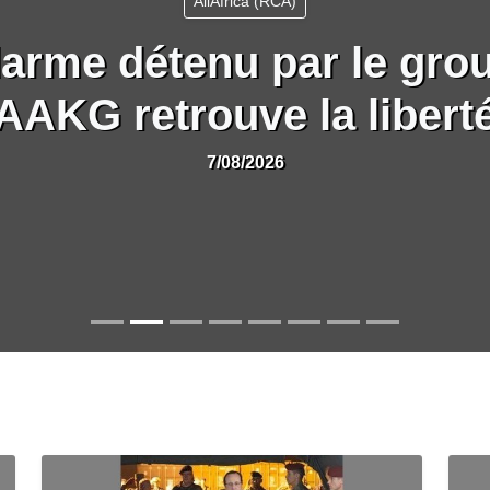
AllAfrica (RCA)
arme détenu par le gro
AAKG retrouve la libert
7/08/2026