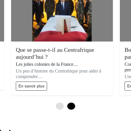
Que se passe-t-il au Centrafrique
Bo
aujourd’hui ?
pa
Les jolies colonies de la France…
Com
pre
Un peu d’histoire du Centrafrique pour aider à
comprendre…
Une
En savoir plus
En
0
3