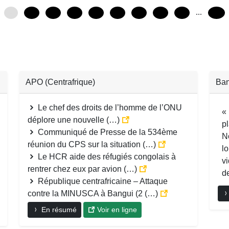
...
0
12
24
36
48
60
72
84
96
216
APO (Centrafrique)
Ba
Le chef des droits de l’homme de l’ONU
«
déplore une nouvelle (…)
p
Communiqué de Presse de la 534ème
N
réunion du CPS sur la situation (…)
l
Le HCR aide des réfugiés congolais à
v
rentrer chez eux par avion (…)
d
République centrafricaine – Attaque
contre la MINUSCA à Bangui (2 (…)
En résumé
Voir en ligne