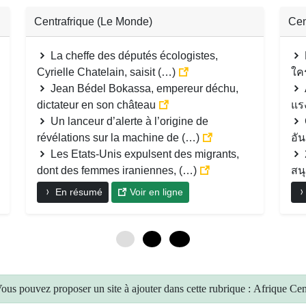
Centrafrique (Le Monde)
Cen
La cheffe des députés écologistes,
Cyrielle Chatelain, saisit (…)
ใค
Jean Bédel Bokassa, empereur déchu,
dictateur en son château
แรง
Un lanceur d’alerte à l’origine de
révélations sur la machine de (…)
อั
Les Etats-Unis expulsent des migrants,
dont des femmes iraniennes, (…)
สน
En résumé
Voir en ligne
0
6
12
ous pouvez proposer un site à ajouter dans cette rubrique : Afrique Cen